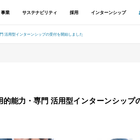
事業
サステナビリティ
採用
インターンシップ
専門 活用型インターンシップの受付を開始しました
PHILOSOPHY
企業理念
汎用的能力・専門 活用型インターンシップ
BASE
拠点情報
ECHNOLOGY
ACTIVITY
術
活動・取組み